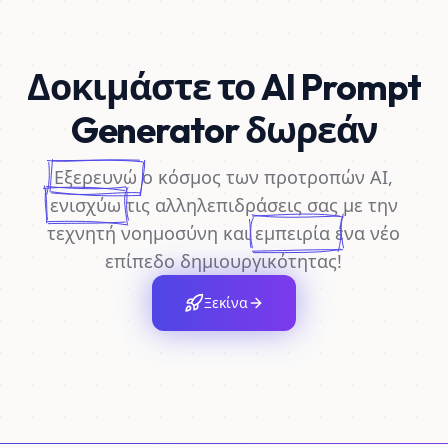
Δοκιμάστε το AI Prompt
Generator δωρεάν
Εξερευνώ
ο κόσμος των προτροπών AI,
ενισχύω
τις αλληλεπιδράσεις σας με την
τεχνητή νοημοσύνη και
εμπειρία
ένα νέο
επίπεδο δημιουργικότητας!
Ξεκίνα