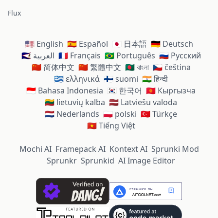
Flux
🇺🇸 English
🇪🇸 Español
🇯🇵 日本語
🇩🇪 Deutsch
🇸🇦 العربية
🇫🇷 Français
🇧🇷 Português
🇷🇺 Русский
🇨🇳 简体中文
🇨🇳 繁體中文
🇧🇩 বাংলা
🇨🇿 čeština
🇬🇷 ελληνικά
🇫🇮 suomi
🇮🇳 हिन्दी
🇮🇩 Bahasa Indonesia
🇰🇷 한국어
🇰🇬 Кыргызча
🇱🇹 lietuvių kalba
🇱🇻 Latviešu valoda
🇳🇱 Nederlands
🇵🇱 polski
🇹🇷 Türkçe
🇻🇳 Tiếng Việt
Mochi AI
Framepack AI
Kontext AI
Sprunki Mod
Sprunkr
Sprunkid
AI Image Editor