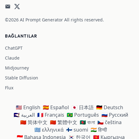
©2026
AI Prompt Generator
All rights reserved.
BAĞLANTILAR
ChatGPT
Claude
Midjourney
Stable Diffusion
Flux
🇺🇸 English
🇪🇸 Español
🇯🇵 日本語
🇩🇪 Deutsch
🇸🇦 العربية
🇫🇷 Français
🇧🇷 Português
🇷🇺 Русский
🇨🇳 简体中文
🇨🇳 繁體中文
🇧🇩 বাংলা
🇨🇿 čeština
🇬🇷 ελληνικά
🇫🇮 suomi
🇮🇳 हिन्दी
🇮🇩 Bahasa Indonesia
🇰🇷 한국어
🇰🇬 Кыргызча