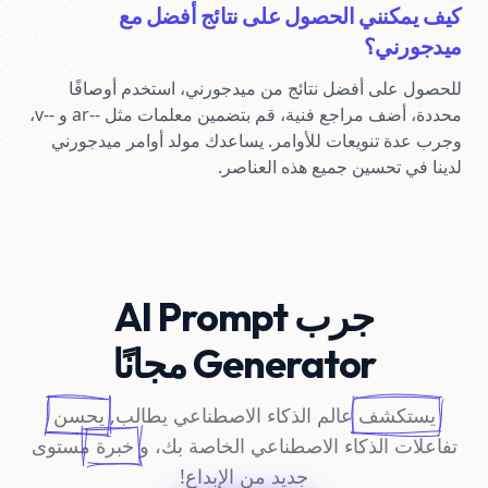
كيف يمكنني الحصول على نتائج أفضل مع
ميدجورني؟
للحصول على أفضل نتائج من ميدجورني، استخدم أوصافًا 
محددة، أضف مراجع فنية، قم بتضمين معلمات مثل --ar و --v، 
وجرب عدة تنويعات للأوامر. يساعدك مولد أوامر ميدجورني 
لدينا في تحسين جميع هذه العناصر.
جرب AI Prompt
Generator مجانًا
يستكشف
عالم الذكاء الاصطناعي يطالب,
يحسن
تفاعلات الذكاء الاصطناعي الخاصة بك، و
خبرة
مستوى
جديد من الإبداع!