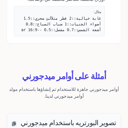
مثال:
غابة خيالية::2 فطر متلألئ سحري::1.5
أضواء الجنيات::1 ضباب الصباح::0.8
أشعة الشمس::0.7 مفصل::0.5 --ar 16:9
أمثلة على أوامر ميدجورني
أوامر ميدجورني جاهزة للاستخدام تم إنشاؤها باستخدام مولد
أوامر ميدجورني لدينا.
تصوير البورتريه باستخدام ميدجورني