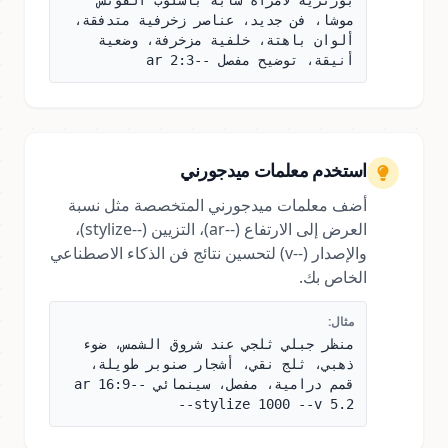
بورتريه لامرأة شابة بأسلوب ألفونس
موشا، فن جديد، عناصر زخرفية متدفقة،
ألوان باهتة، خلفية مزخرفة، وضعية
أنيقة، توضيح مفصل --ar 2:3
استخدم معلمات ميدجورني
أضف معلمات ميدجورني المتخصصة مثل نسبة
العرض إلى الارتفاع (--ar)، التزيين (--stylize)،
والإصدار (--v) لتحسين نتائج فن الذكاء الاصطناعي
الخاص بك.
مثال:
منظر جبلي ثلجي عند شروق الشمس، ضوء
ذهبي، ثلج نقي، أشجار صنوبر طويلة،
قمم درامية، مفصل، سينمائي --ar 16:9
--stylize 1000 --v 5.2