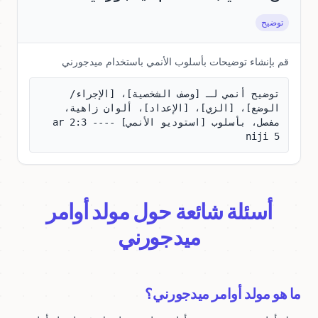
توضيح
قم بإنشاء توضيحات بأسلوب الأنمي باستخدام ميدجورني
توضيح أنمي لـ [وصف الشخصية]، [الإجراء/
الوضع]، [الزي]، [الإعداد]، ألوان زاهية، 
مفصل، بأسلوب [استوديو الأنمي] --ar 2:3 --
niji 5
أسئلة شائعة حول مولد أوامر
ميدجورني
ما هو مولد أوامر ميدجورني؟