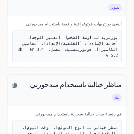
تصوير
أنشئ بورتريهات فوتوغرافية واقعية باستخدام ميدجورني
بورتريه لـ [وصف الشخص]، [تعبير الوجه]، 
[حالة الإضاءة]، [الخلفية/الإعداد]، [تفاصيل 
الكاميرا]، فوتوريلستيك، مفصل، 8k --ar 3:4 
--v 5.2
مناظر خيالية باستخدام ميدجورني
بيئة
قم بإنشاء بيئات خيالية سحرية باستخدام ميدجورني
منظر خيالي لـ [نوع الموقع]، [وقت اليوم]، 
[الطقس/الجو]، [الميزات البارزة]، [لوحة 