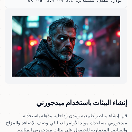
نوار، مفصل، سينمائي، 8k --ar 3:4 --v 5.2
إنشاء البيئات باستخدام ميدجورني
قم بإنشاء مناظر طبيعية ومدن وداخلية مذهلة باستخدام
ميدجورني. يساعدك مولد الأوامر لدينا في وصف الإضاءة والمزاج
والعناصر المعمارية للحصول على بيئات ميدجورني المثالية.