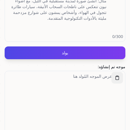
0
/300
يولد
موجه تم إنشاؤه
: