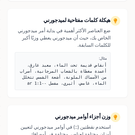
هيكلة كلمات مفتاحية لميدجورني
ضع العناصر الأكثر أهمية في بداية أمر ميدجورني
الخاص بك، حيث أن ميدجورني يعطي وزنًا أكبر
للكلمات السابقة.
مثال:
أنقاض قديمة تحت الماء، معبد غارق،
أعمدة مغطاة بالشعاب المرجانية، أسراب
من الأسماك الملونة، أشعة الشمس تتخلل
الماء، غامض، أثيري، مفصل --ar 1:1
وزن أجزاء أوامر ميدجورني
استخدم نقطتين (::) في أوامر ميدجورني لتعيين
أوزان مختلفة لعناصر مختلفة في أوصافك.