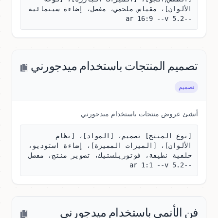
الألوان]، مقياس ملحمي، مفصل، إضاءة سينمائية 
--ar 16:9 --v 5.2
تصميم المنتجات باستخدام ميدجورني
تصميم
أنشئ عروض منتجات باستخدام ميدجورني
[نوع المنتج] تصميم، [المواد]، [نظام 
الألوان]، [الميزات المميزة]، إضاءة استوديو، 
خلفية نظيفة، فوتوريلستيك، تصوير منتج، مفصل 
--ar 1:1 --v 5.2
فن الأنمي باستخدام ميدجورني