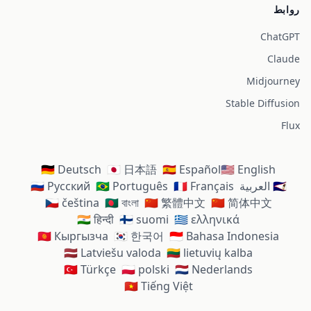
روابط
ChatGPT
Claude
Midjourney
Stable Diffusion
Flux
🇩🇪 Deutsch
🇯🇵 日本語
🇪🇸 Español
🇺🇸 English
🇸🇦 العربية
🇫🇷 Français
🇧🇷 Português
🇷🇺 Русский
🇨🇿 čeština
🇧🇩 বাংলা
🇨🇳 繁體中文
🇨🇳 简体中文
🇮🇳 हिन्दी
🇫🇮 suomi
🇬🇷 ελληνικά
🇰🇬 Кыргызча
🇰🇷 한국어
🇮🇩 Bahasa Indonesia
🇱🇻 Latviešu valoda
🇱🇹 lietuvių kalba
🇹🇷 Türkçe
🇵🇱 polski
🇳🇱 Nederlands
🇻🇳 Tiếng Việt