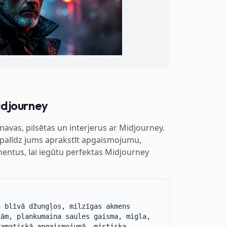
idjourney
navas, pilsētas un interjerus ar Midjourney.
palīdz jums aprakstīt apgaismojumu,
entus, lai iegūtu perfektas Midjourney
 blīvā džungļos, milzīgas akmens 
ām, plankumaina saules gaisma, migla, 
amatiskā apgaismojumā, mistiska 