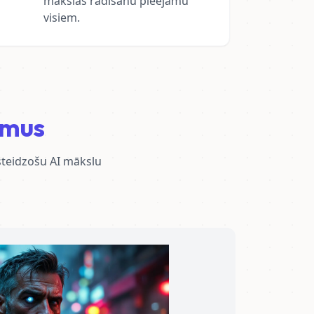
mākslas radīšanu pieejamu
visiem.
umus
steidzošu AI mākslu