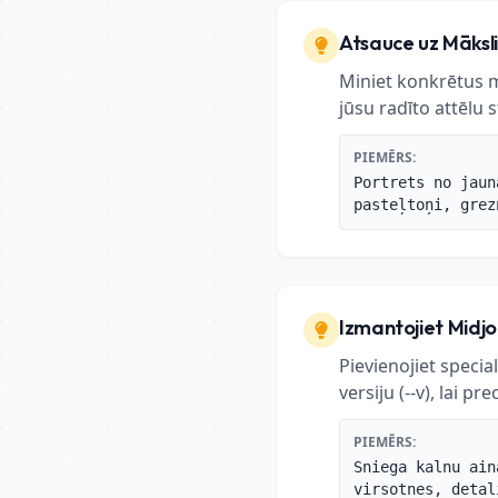
Atsauce uz Māksl
Miniet konkrētus m
jūsu radīto attēlu st
PIEMĒRS:
Portrets no jaun
pasteļtoņi, grez
Izmantojiet Midj
Pievienojiet specia
versiju (--v), lai p
PIEMĒRS:
Sniega kalnu ain
virsotnes, detal