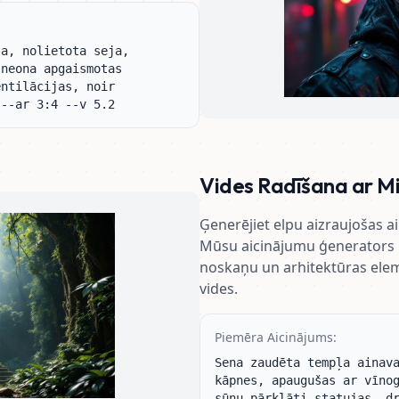
a, nolietota seja, 
neona apgaismotas 
ntilācijas, noir 
 --ar 3:4 --v 5.2
Vides Radīšana ar M
Ģenerējiet elpu aizraujošas ai
Mūsu aicinājumu ģenerators 
noskaņu un arhitektūras elem
vides.
Piemēra Aicinājums:
Sena zaudēta tempļa ainava
kāpnes, apaugušas ar vīnog
sūnu pārklāti statujas, dr