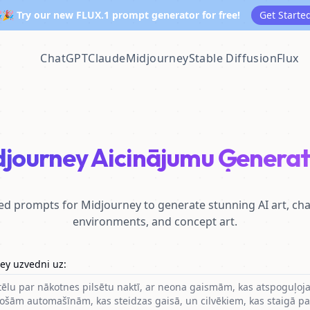
🎉 Try our new FLUX.1 prompt generator for free!
Get Starte
ChatGPT
Claude
Midjourney
Stable Diffusion
Flux
djourney Aicinājumu Ģenerat
ed prompts for Midjourney to generate stunning AI art, cha
environments, and concept art.
ey uzvedni uz
: