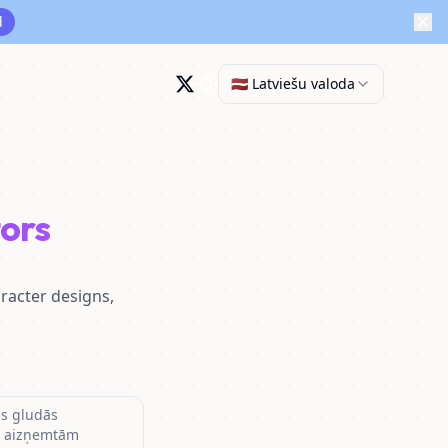
d
🇱🇻 Latviešu valoda
ors
racter designs,