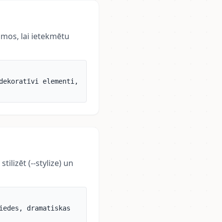
umos, lai ietekmētu
dekoratīvi elementi,
ilizēt (--stylize) un
iedes, dramatiskas