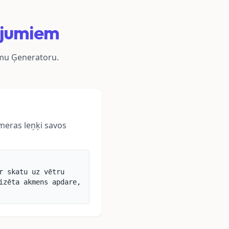
ājumiem
umu Ģeneratoru.
meras leņķi savos
r skatu uz vētru
izēta akmens apdare,