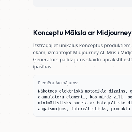
Konceptu Māksla ar Midjourney
Izstrādājiet unikālus konceptus produktiem,
ēkām, izmantojot Midjourney AI. Mūsu Midj
Ģenerators palīdz jums skaidri aprakstīt est
īpašības.
Piemēra Aicinājums:
Nākotnes elektriskā motocikla dizains, g
akumulatoru elementi, kas mirdz zili, og
minimālistisks paneļa ar hologrāfisko di
apgaismojums, fotoreālistisks, produkta