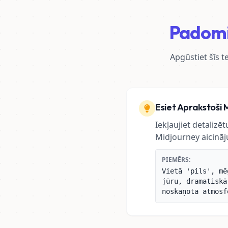
Padomi
Apgūstiet šīs 
Esiet Aprakstoši 
Iekļaujiet detaliz
Midjourney aicināju
PIEMĒRS:
Vietā 'pils', mē
jūru, dramatiskā
noskaņota atmosf