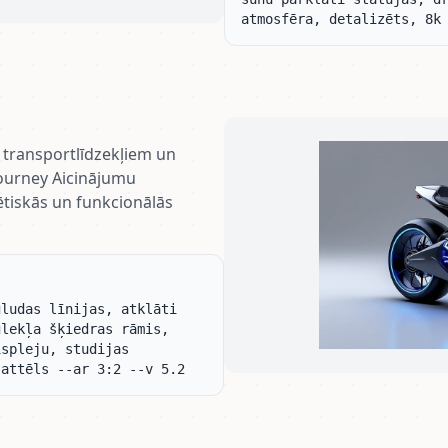
atmosfēra, detalizēts, 8k
 transportlīdzekļiem un
ourney Aicinājumu
ētiskās un funkcionālās
ludas līnijas, atklāti 
lekļa šķiedras rāmis, 
spleju, studijas 
 attēls --ar 3:2 --v 5.2