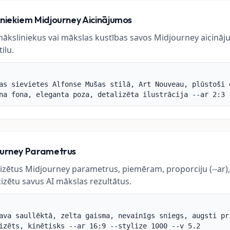
iniekiem Midjourney Aicinājumos
āksliniekus vai mākslas kustības savos Midjourney aicināj
ilu.
as sievietes Alfonse Mušas stilā, Art Nouveau, plūstoši 
na fona, eleganta poza, detalizēta ilustrācija --ar 2:3
ourney Parametrus
lizētus Midjourney parametrus, piemēram, proporciju (--ar), st
recizētu savus AI mākslas rezultātus.
ava saullēktā, zelta gaisma, nevainīgs sniegs, augsti pr
izēts, kinētisks --ar 16:9 --stylize 1000 --v 5.2