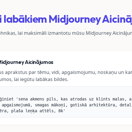
 labākiem Midjourney Aicin
tehnikas, lai maksimāli izmantotu mūsu Midjourney Aicināj
Midjourney Aicinājumos
ētus aprakstus par tēmu, vidi, apgaismojumu, noskaņu un ka
mos, lai iegūtu labākas bildes.
ģiniet 'sena akmens pils, kas atrodas uz klints malas, a
 apgaismojumā, smagas mākoņi, gotiskā arhitektūra, detal
ēra, plaša leņķa attēls, 8k'