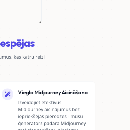
Iespējas
mus, kas katru reizi
Viegla Midjourney Aicināšana
Izveidojiet efektīvus
Midjourney aicinājumus bez
iepriekšējās pieredzes - mūsu
ģenerators padara Midjourney