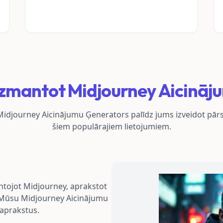
izmantot Midjourney Aicināj
Midjourney Aicinājumu Ģenerators palīdz jums izveidot pār
šiem populārajiem lietojumiem.
antojot Midjourney, aprakstot
. Mūsu Midjourney Aicinājumu
 aprakstus.