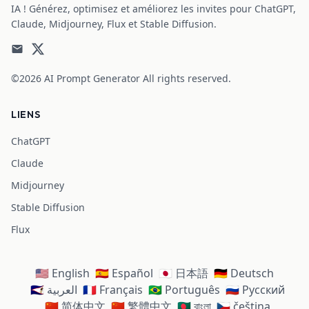
IA ! Générez, optimisez et améliorez les invites pour ChatGPT,
Claude, Midjourney, Flux et Stable Diffusion.
©2026
AI Prompt Generator
All rights reserved.
LIENS
ChatGPT
Claude
Midjourney
Stable Diffusion
Flux
🇺🇸 English
🇪🇸 Español
🇯🇵 日本語
🇩🇪 Deutsch
🇸🇦 العربية
🇫🇷 Français
🇧🇷 Português
🇷🇺 Русский
🇨🇳 简体中文
🇨🇳 繁體中文
🇧🇩 বাংলা
🇨🇿 čeština