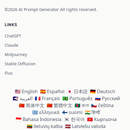
©2026
AI Prompt Generator
All rights reserved.
LINKS
ChatGPT
Claude
Midjourney
Stable Diffusion
Flux
🇺🇸 English
🇪🇸 Español
🇯🇵 日本語
🇩🇪 Deutsch
🇸🇦 العربية
🇫🇷 Français
🇧🇷 Português
🇷🇺 Русский
🇨🇳 简体中文
🇨🇳 繁體中文
🇧🇩 বাংলা
🇨🇿 čeština
🇬🇷 ελληνικά
🇫🇮 suomi
🇮🇳 हिन्दी
🇮🇩 Bahasa Indonesia
🇰🇷 한국어
🇰🇬 Кыргызча
🇱🇹 lietuvių kalba
🇱🇻 Latviešu valoda