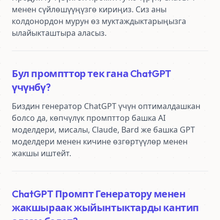
менен сүйлөшүүңүзгө кириңиз. Сиз аны 
колдонордон мурун өз муктаждыктарыңызга 
ылайыкташтыра аласыз.
Бул промпттор тек гана ChatGPT
үчүнбү?
Биздин генератор ChatGPT үчүн оптималдашкан 
болсо да, көпчүлүк промпттор башка AI 
моделдери, мисалы, Claude, Bard же башка GPT 
моделдери менен кичине өзгөртүүлөр менен 
жакшы иштейт.
ChatGPT Промпт Генератору менен
жакшыраак жыйынтыктарды кантип