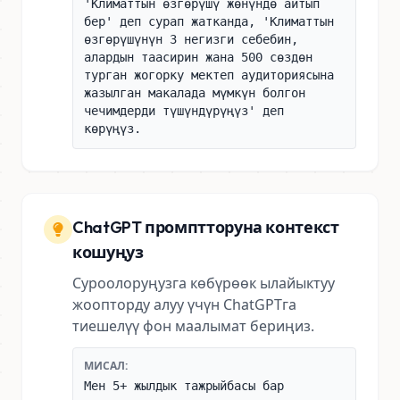
'Климаттын өзгөрүшү жөнүндө айтып
бер' деп сурап жатканда, 'Климаттын
өзгөрүшүнүн 3 негизги себебин,
алардын таасирин жана 500 сөздөн
турган жогорку мектеп аудиториясына
жазылган макалада мүмкүн болгон
чечимдерди түшүндүрүңүз' деп
көрүңүз.
ChatGPT промптторуна контекст
кошуңуз
Суроолоруңузга көбүрөөк ылайыктуу
жоопторду алуу үчүн ChatGPTга
тиешелүү фон маалымат бериңиз.
МИСАЛ:
Мен 5+ жылдык тажрыйбасы бар