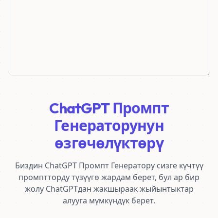
ChatGPT Промпт
Генераторунун
өзгөчөлүктөрү
Биздин ChatGPT Промпт Генератору сизге күчтүү
промптторду түзүүгө жардам берет, бул ар бир
жолу ChatGPTдан жакшыраак жыйынтыктар
алууга мүмкүндүк берет.