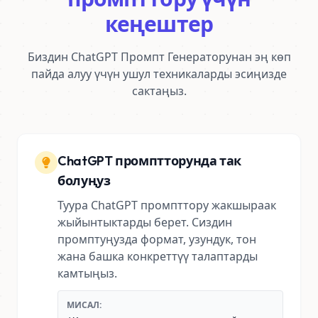
кеңештер
Биздин ChatGPT Промпт Генераторунан эң көп
пайда алуу үчүн ушул техникаларды эсиңизде
сактаңыз.
ChatGPT промптторунда так
болуңуз
Туура ChatGPT промпттору жакшыраак
жыйынтыктарды берет. Сиздин
промптуңузда формат, узундук, тон
жана башка конкреттүү талаптарды
камтыңыз.
МИСАЛ: