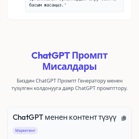
басым жасаңыз.'
ChatGPT Промпт
Мисалдары
Биздин ChatGPT Промпт Генератору менен
түзүлгөн колдонууга даяр ChatGPT промпттору.
ChatGPT менен контент түзүү
Маркетинг