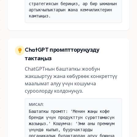
стратегиясын бериңиз, ар бир ыкманын
артыкчылыктарын жана кемчиликтерин
камтыңыз.
ChatGPT промптторуңузду
тактаңыз
ChatGPTнын баштапкы жообун
жакшыртуу жана көбүрөөк конкреттүү
маалымат алуу үчүн кошумча
суроолорду колдонуңуз.
МИСАЛ:
Баштапкы промпт: 'Менин жаңы кофе
бренди үчүн продукттун сүрөттөмөсүн
жазыңыз.' Кошумча: 'Эми аны премиум
үнүндө кылып, буурчактарды
органикалык булактардан алуу боюнча