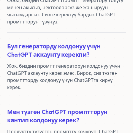
Ооба, биздин ChatGPT Промпт Генератору толугу 
менен акысыз, чектөөлөрсүз же жашыруун 
чыгымдарсыз. Сизге керектүү бардык ChatGPT 
промптторун түзүңүз.
Бул генераторду колдонуу үчүн
ChatGPT аккаунту керекпи?
Жок, биздин промпт генераторун колдонуу үчүн 
ChatGPT аккаунту керек эмес. Бирок, сиз түзгөн 
промптторду колдонуу үчүн ChatGPTга кирүү 
керек.
Мен түзгөн ChatGPT промптторун
кантип колдонуу керек?
Продуктту түзүлгөн промптту көчүрүп, ChatGPT 