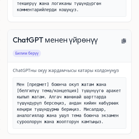
текшерүү жана логиканы түшүндүргөн 
комментарийлерди кошуңуз.
ChatGPT менен үйрөнүү
Билим берүү
ChatGPTны окуу жардамчысы катары колдонуңуз
Мен [предмет] боюнча окуп жатам жана 
[белгилүү тема/концепция] түшүнүүгө аракет 
кылып жатам. Алгач жөнөкөй шарттарда 
түшүндүрүп берсеңиз, андан кийин көбүрөөк 
кеңири түшүндүрмө бериңиз. Мисалдар, 
аналогиялар жана ушул тема боюнча экзамен 
суроолорун жана жоопторун камтыңыз.