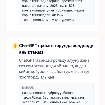
маркетинг адистерине презентация
даярдап жатам. 2023-жылы B2B
компаниялары үчүн социалдык медиа
маркетингиндеги акыркы
тенденцияларды түшүндүрүңүз.
ChatGPT промптторунда ролдорду
аныктаңыз
ChatGPTга кандай рольду алууну жана
сиз ким экениңизди айтыңыз, андан
кийин көбүрөөк ылайыктуу, максаттуу
жоопторду алыңыз.
МИСАЛ:
Сиз машиналык үйрөнүү боюнча
тажрыйбасы бар эксперттик маалымат
scientist. Мен аналитика боюнча