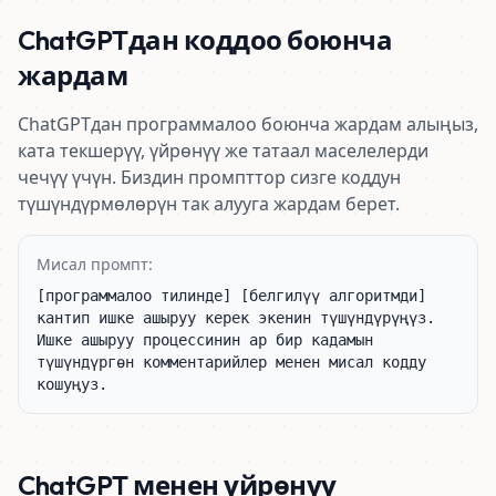
ChatGPTдан коддоо боюнча
жардам
ChatGPTдан программалоо боюнча жардам алыңыз,
ката текшерүү, үйрөнүү же татаал маселелерди
чечүү үчүн. Биздин промпттор сизге коддун
түшүндүрмөлөрүн так алууга жардам берет.
Мисал промпт:
[программалоо тилинде] [белгилүү алгоритмди] 
кантип ишке ашыруу керек экенин түшүндүрүңүз. 
Ишке ашыруу процессинин ар бир кадамын 
түшүндүргөн комментарийлер менен мисал кодду 
кошуңуз.
ChatGPT менен үйрөнүү