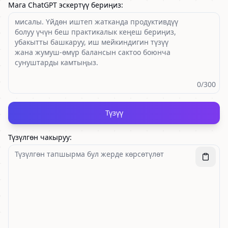
Мага ChatGPT эскертүү бериңиз
:
0
/300
Түзүү
Түзүлгөн чакыруу
: