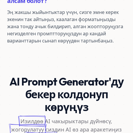
алсам болот?
Эң жакшы жыйынтыктар үчүн, сизге эмне керек 
экенин так айтыңыз, каалаган форматыңызды 
жана тонду ачык билдирип, алган жоопторуңузга 
негизделген промптторуңуздун ар кандай 
варианттарын сынап көрүүдөн тартынбаңыз.
AI Prompt Generator'ду
бекер колдонуп
көрүңүз
Изилдөө
AI чакырыктары дүйнөсү,
жогорулатуу
сиздин AI өз ара аракетиңиз