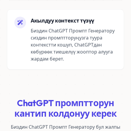
Акылдуу контекст түзүү
Биздин ChatGPT Промпт Генератору
сиздин промптторуңузга туура
контекстти кошуп, ChatGPTдан
көбүрөөк тиешелүү жооптор алууга
жардам берет.
ChatGPT промптторун
кантип колдонуу керек
Биздин ChatGPT Промпт Генератору бул жалпы