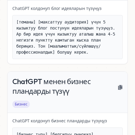
ChatGPT колдонуп блог идеяларын түзүңүз
[теманы] [максаттуу аудитория] үчүн 5 
кызыктуу блог постунун идеяларын түзүңүз. 
Ар бир идея үчүн кызыктуу аталыш жана 4-5 
негизги пунктту камтыган кыска план 
бериңиз. Тон [маалыматтык/сүйлөшүү/
профессионалдык] болушу керек.
ChatGPT менен бизнес
пландарды түзүү
Бизнес
ChatGPT колдонуп бизнес пландарды түзүңүз
[бизнес түрү] [белгилүү рынокко] 