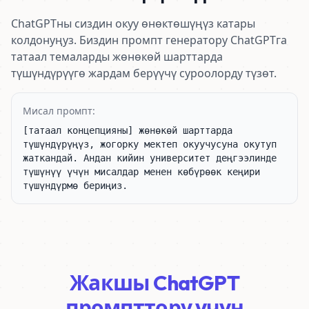
ChatGPTны сиздин окуу өнөктөшүңүз катары
колдонуңуз. Биздин промпт генератору ChatGPTга
татаал темаларды жөнөкөй шарттарда
түшүндүрүүгө жардам берүүчү суроолорду түзөт.
Мисал промпт:
[татаал концепцияны] жөнөкөй шарттарда 
түшүндүрүңүз, жогорку мектеп окуучусуна окутуп 
жаткандай. Андан кийин университет деңгээлинде 
түшүнүү үчүн мисалдар менен көбүрөөк кеңири 
түшүндүрмө бериңиз.
Жакшы ChatGPT
промпттору үчүн