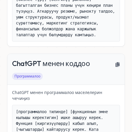
багытталган бизнес планы үчүн кеңири план 
түзүңүз. Аткаруучу резюме, рынокту талдоо, 
уюм структурасы, продукт/кызмат 
сүрөттөмөсү, маркетинг стратегиясы, 
финансылык болжолдор жана каржылык 
талаптар үчүн бөлүмдөрдү камтыңыз.
ChatGPT менен коддоо
Программалоо
ChatGPT менен программалоо маселелерин
чечиңиз
[программалоо тилинде] [функциянын эмне 
кылышы керектигин] ишке ашыруу керек. 
Функция [киргизүүлөрдү] кабыл алып, 
[чыгыштарды] кайтаруусу керек. Ката 