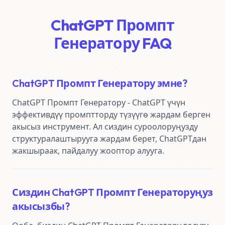
ChatGPT Промпт
Генератору FAQ
ChatGPT Промпт Генератору эмне?
ChatGPT Промпт Генератору - ChatGPT үчүн 
эффективдүү промптторду түзүүгө жардам берген 
акысыз инструмент. Ал сиздин суроолоруңузду 
структуралаштырууга жардам берет, ChatGPTдан 
жакшыраак, пайдалуу жооптор алууга.
Сиздин ChatGPT Промпт Генераторуңуз
акысызбы?