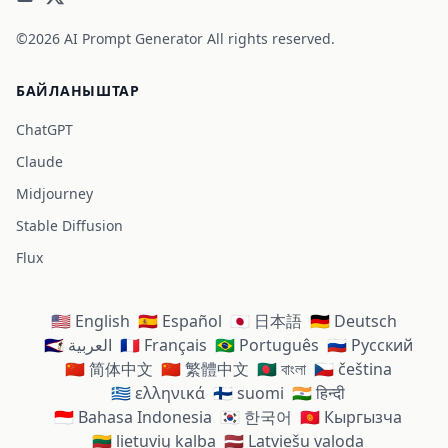
©2026
AI Prompt Generator
All rights reserved.
БАЙЛАНЫШТАР
ChatGPT
Claude
Midjourney
Stable Diffusion
Flux
🇺🇸 English
🇪🇸 Español
🇯🇵 日本語
🇩🇪 Deutsch
🇸🇦 العربية
🇫🇷 Français
🇧🇷 Português
🇷🇺 Русский
🇨🇳 简体中文
🇨🇳 繁體中文
🇧🇩 বাংলা
🇨🇿 čeština
🇬🇷 ελληνικά
🇫🇮 suomi
🇮🇳 हिन्दी
🇮🇩 Bahasa Indonesia
🇰🇷 한국어
🇰🇬 Кыргызча
🇱🇹 lietuvių kalba
🇱🇻 Latviešu valoda