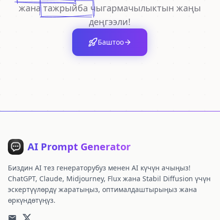
жана
тажрыйба
чыгармачылыктын жаңы
деңгээли!
Баштоо
AI Prompt Generator
Биздин AI тез генераторубуз менен AI күчүн ачыңыз!
ChatGPT, Claude, Midjourney, Flux жана Stabil Diffusion үчүн
эскертүүлөрдү жаратыңыз, оптималдаштырыңыз жана
өркүндөтүңүз.