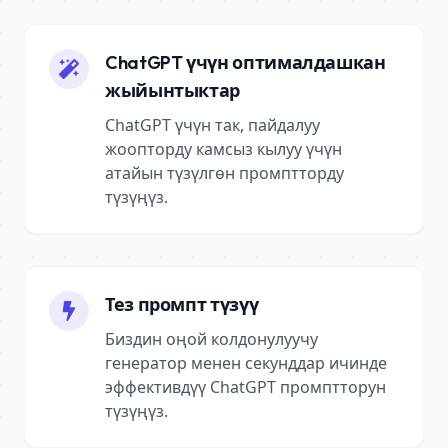
ChatGPT үчүн оптималдашкан
жыйынтыктар
ChatGPT үчүн так, пайдалуу
жоопторду камсыз кылуу үчүн
атайын түзүлгөн промптторду
түзүңүз.
Тез промпт түзүү
Биздин оңой колдонулуучу
генератор менен секунддар ичинде
эффективдүү ChatGPT промптторун
түзүңүз.