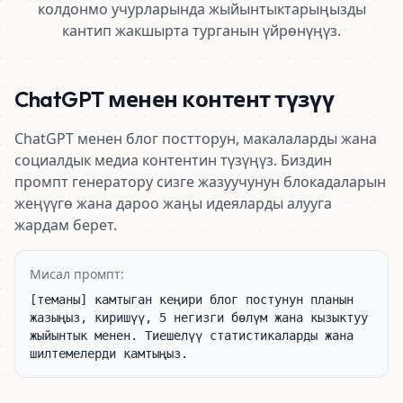
колдонмо учурларында жыйынтыктарыңызды
кантип жакшырта турганын үйрөнүңүз.
ChatGPT менен контент түзүү
ChatGPT менен блог постторун, макалаларды жана
социалдык медиа контентин түзүңүз. Биздин
промпт генератору сизге жазуучунун блокадаларын
жеңүүгө жана дароо жаңы идеяларды алууга
жардам берет.
Мисал промпт:
[теманы] камтыган кеңири блог постунун планын 
жазыңыз, киришүү, 5 негизги бөлүм жана кызыктуу 
жыйынтык менен. Тиешелүү статистикаларды жана 
шилтемелерди камтыңыз.