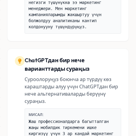
негизги түшүнүккө ээ маркетинг
менеджери. Мен маркетинг
кампанияларымды жакшыртуу үчүн
болжолдуу аналитиканы кантип
колдонууну түшүндүрүңүз.
ChatGPTдан бир нече
варианттарды сураңыз
Суроолоруңуз боюнча ар түрдүү көз
караштарды алуу үчүн ChatGPTдан бир
нече альтернативаларды берүүнү
сураңыз.
МИСАЛ:
Жаш профессионалдарга багытталган
жаңы мобилдик тиркемени ишке
киргизүү үчүн 3 ар кандай маркетинг