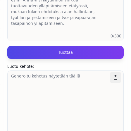
0
/300
Tuottaa
Luotu kehote
: