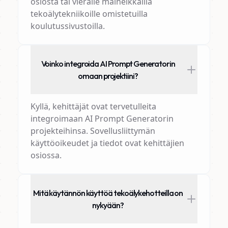
osiosta tai vieraile maineikkailla
tekoälytekniikoille omistetuilla
koulutussivustoilla.
Voinko integroida AI Prompt Generatorin
omaan projektiini?
Kyllä, kehittäjät ovat tervetulleita
integroimaan AI Prompt Generatorin
projekteihinsa. Sovellusliittymän
käyttöoikeudet ja tiedot ovat kehittäjien
osiossa.
Mitä käytännön käyttöä tekoälykehotteilla on
nykyään?