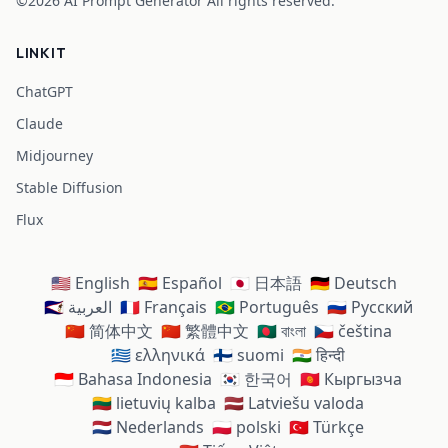
©2026
AI Prompt Generator
All rights reserved.
LINKIT
ChatGPT
Claude
Midjourney
Stable Diffusion
Flux
🇺🇸 English
🇪🇸 Español
🇯🇵 日本語
🇩🇪 Deutsch
🇸🇦 العربية
🇫🇷 Français
🇧🇷 Português
🇷🇺 Русский
🇨🇳 简体中文
🇨🇳 繁體中文
🇧🇩 বাংলা
🇨🇿 čeština
🇬🇷 ελληνικά
🇫🇮 suomi
🇮🇳 हिन्दी
🇮🇩 Bahasa Indonesia
🇰🇷 한국어
🇰🇬 Кыргызча
🇱🇹 lietuvių kalba
🇱🇻 Latviešu valoda
🇳🇱 Nederlands
🇵🇱 polski
🇹🇷 Türkçe