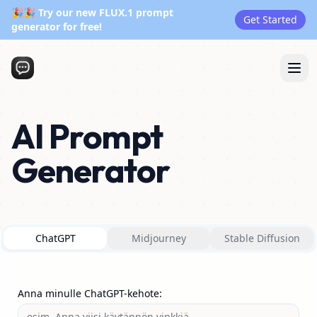
🎉🎉 Try our new FLUX.1 prompt
Get Started
generator for free!
AI Prompt
Generator
ChatGPT
Midjourney
Stable Diffusion
Anna minulle ChatGPT-kehote
: