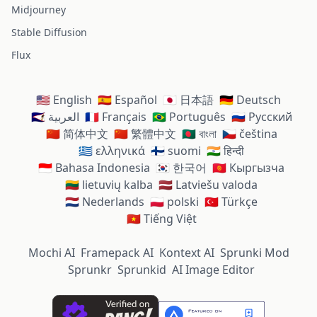
Midjourney
Stable Diffusion
Flux
🇺🇸 English
🇪🇸 Español
🇯🇵 日本語
🇩🇪 Deutsch
🇸🇦 العربية
🇫🇷 Français
🇧🇷 Português
🇷🇺 Русский
🇨🇳 简体中文
🇨🇳 繁體中文
🇧🇩 বাংলা
🇨🇿 čeština
🇬🇷 ελληνικά
🇫🇮 suomi
🇮🇳 हिन्दी
🇮🇩 Bahasa Indonesia
🇰🇷 한국어
🇰🇬 Кыргызча
🇱🇹 lietuvių kalba
🇱🇻 Latviešu valoda
🇳🇱 Nederlands
🇵🇱 polski
🇹🇷 Türkçe
🇻🇳 Tiếng Việt
Mochi AI
Framepack AI
Kontext AI
Sprunki Mod
Sprunkr
Sprunkid
AI Image Editor