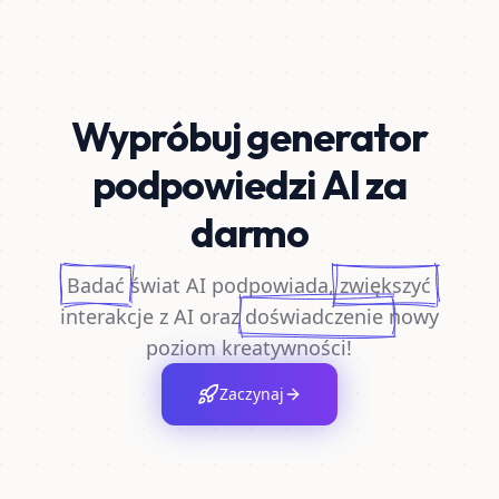
Wypróbuj generator
podpowiedzi AI za
darmo
Badać
świat AI podpowiada,
zwiększyć
interakcje z AI oraz
doświadczenie
nowy
poziom kreatywności!
Zaczynaj