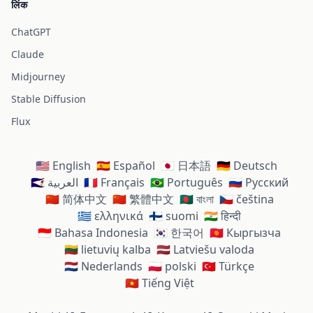
लिंक
ChatGPT
Claude
Midjourney
Stable Diffusion
Flux
🇺🇸 English
🇪🇸 Español
🇯🇵 日本語
🇩🇪 Deutsch
🇸🇦 العربية
🇫🇷 Français
🇧🇷 Português
🇷🇺 Русский
🇨🇳 简体中文
🇨🇳 繁體中文
🇧🇩 বাংলা
🇨🇿 čeština
🇬🇷 ελληνικά
🇫🇮 suomi
🇮🇳 हिन्दी
🇮🇩 Bahasa Indonesia
🇰🇷 한국어
🇰🇬 Кыргызча
🇱🇹 lietuvių kalba
🇱🇻 Latviešu valoda
🇳🇱 Nederlands
🇵🇱 polski
🇹🇷 Türkçe
🇻🇳 Tiếng Việt